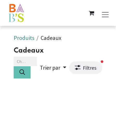
Se rendre au contenu
Produits
Cadeaux
Cadeaux
filtres
Trier par
Filtres