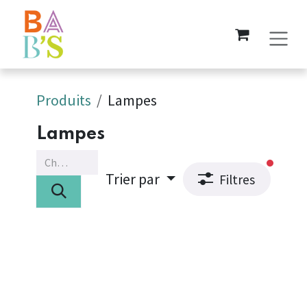
Se rendre au contenu
Produits
Lampes
Lampes
filtres
Trier par
Filtres