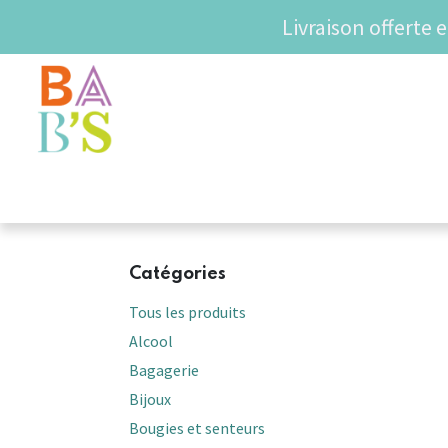
Se rendre au contenu
Livraison offerte 
SHOP
COUPS DE COE
Catégories
Tous les produits
Alcool
Bagagerie
Bijoux
Bougies et senteurs