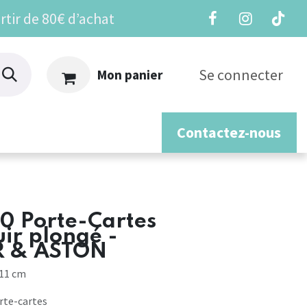
rtir de 80€ d’achat
Se connecter
Mon panier
Contactez-nous
os
0 Porte-Cartes
uir plongé -
 & ASTON
 11 cm
orte-cartes