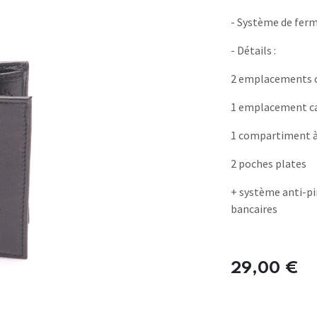
- Système de ferme
- Détails :
2 emplacements 
1 emplacement ca
1 compartiment à 
2 poches plates
+ système anti-pi
bancaires
29,00
€