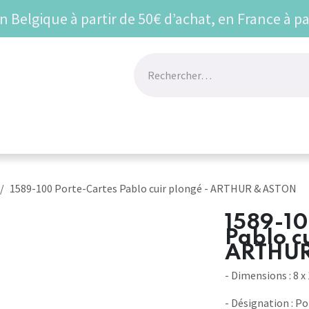
en Belgique à partir de 50€ d’achat, en France à pa
UR
BEST SELLERS
VU SUR LES RESEAUX
Prom
1589-100 Porte-Cartes Pablo cuir plongé - ARTHUR & ASTON
1589-10
Pablo c
ARTHUR
- Dimensions : 8 x
- Désignation : P