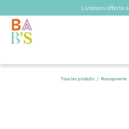
Se rendre au contenu
Livraison offerte 
SHOP
COUPS DE COE
Tous les produits
Maroquinerie