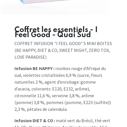
Coffret les essentiels - I
Feel Good - Quai Sud
COFFRET INFUSION "I FEEL GOOD" 5 MINI BOITES
(BE HAPPY, DIET & CO, SWEET NIGHT, ZERO TOX,
LOVE PARADISE)
Infusion BE HAPPY :
rooibos rouge d’Afrique du
sud, violettes cristallisées 6,9 % (sucre, fleurs
naturelles 2 %, agent d’enrobage: gomme
d’acacia, colorants: E120, E132, arôme),
citronnelle 11,6 %, verveine 3,8 %, arôme
(pomme) 3,8 %, pommes (pomme, E223 (sulfite))
2,3 %, pétales de calendula.
Infusion DIET & CO :
maté vert du Brésil, thé vert