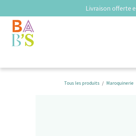
Se rendre au contenu
Livraison offerte 
SHOP
COUPS DE COE
Tous les produits
Maroquinerie