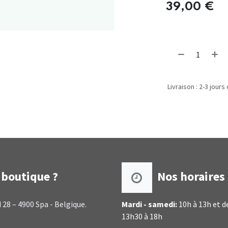
39,00
€
Livraison : 2-3 jours
boutique ?
Nos horaires
 28 – 4900 Spa - Belgique.
Mardi - samedi:
10h à 13h et d
13h30 à 18h