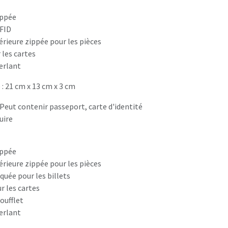
ippée
FID
rieure zippée pour les pièces
 les cartes
erlant
: 21 cm x 13 cm x 3 cm
 Peut contenir passeport, carte d'identité
uire
ippée
rieure zippée pour les pièces
uée pour les billets
r les cartes
oufflet
erlant