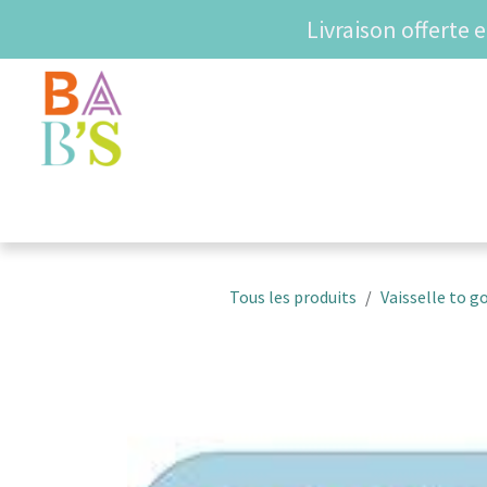
Se rendre au contenu
Livraison offerte 
SHOP
COUPS DE COE
Tous les produits
Vaisselle to g