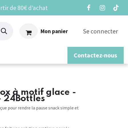
rtir de 80€ d’achat
Se connecter
Mon panier
Contactez-nous
os
ox à motif glace -
 24Bottles
çue pour rendre la pause snack simple et