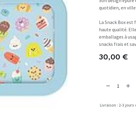
Son design épuré e
quotidien, en vil
La Snack Box est f
haute qualité. Ell
emballages à usag
snacks frais et sa
30,00
€
Livraison : 2-3 jours