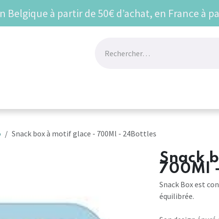
en Belgique à partir de 50€ d’achat, en France à pa
UR
BEST SELLERS
VU SUR LES RESEAUX
Prom
o
Snack box à motif glace - 700Ml - 24Bottles
Snack b
700Ml -
Snack Box est con
équilibrée.