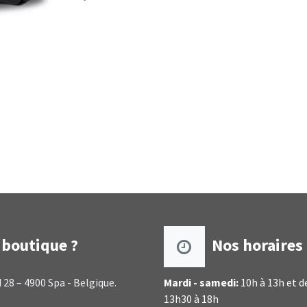
boutique ?
Nos horaires
 28 – 4900 Spa - Belgique.
Mardi - samedi:
10h à 13h et d
13h30 à 18h