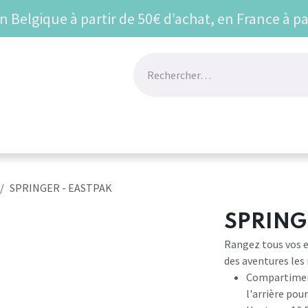
en Belgique à partir de 50€ d’achat, en France à pa
UR
BEST SELLERS
VU SUR LES RESEAUX
Prom
SPRINGER - EASTPAK
SPRING
Rangez tous vos e
des aventures les
Compartiment
l'arrière pou