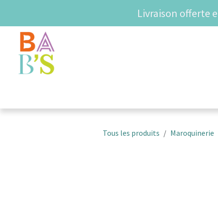
Se rendre au contenu
Livraison offerte 
SHOP
COUPS DE COE
Tous les produits
Maroquinerie