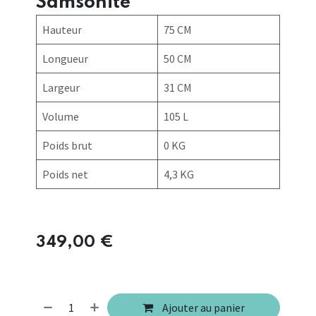
Samsonite
Hauteur
75 CM
Longueur
50 CM
Largeur
31 CM
Volume
105 L
Poids brut
0 KG
Poids net
4,3 KG
349,00
€
Ajouter au panier