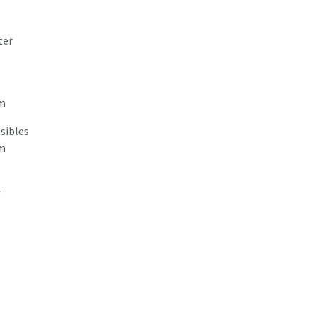
ter
cm
sibles
cm
r