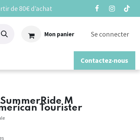
rtir de 80€ d’achat
Se connecter
Mon panier
Contactez-nous
os
- SummerRide M
merican Tourister
ale
ues