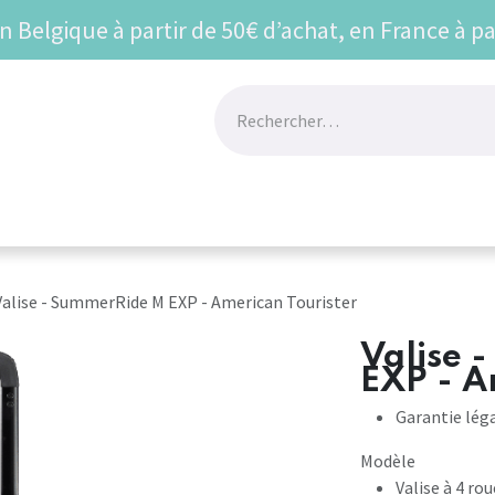
en Belgique à partir de 50€ d’achat, en France à pa
UR
BEST SELLERS
VU SUR LES RESEAUX
Prom
Valise - SummerRide M EXP - American Tourister
Valise 
EXP - A
Garantie lég
Modèle
Valise à 4 ro