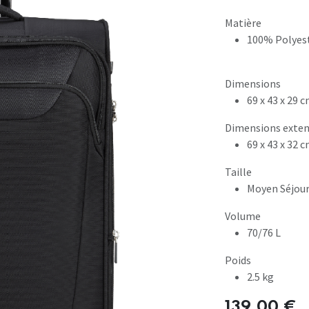
Matière
100% Polyes
Dimensions
69 x 43 x 29 
Dimensions exten
69 x 43 x 32 
Taille
Moyen Séjou
Volume
70/76 L
Poids
2.5 kg
139,00
€