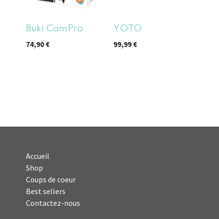
Buki CamPro
YOTO
74,90
€
99,99
€
Accueil
Shop
Coups de coeur
Best sellers
Contactez-nous