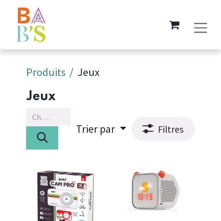
Se rendre au contenu
Produits
Jeux
Jeux
Trier par
Filtres